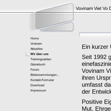
Ein kurzer 
Seit 1992 g
einefaszin
Vovinam Vi
ihren Ursp
umfasst da
der Entwic
Positive Ei
Mut, Ehrge