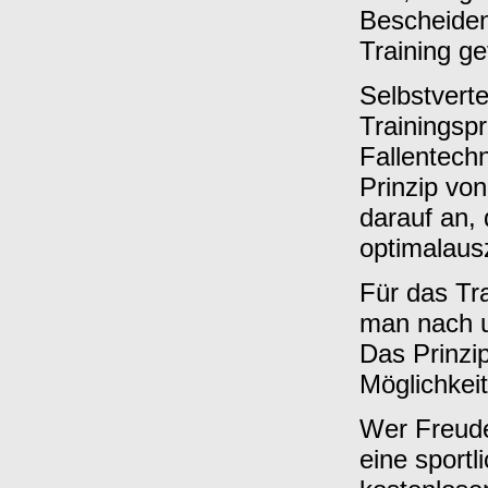
Bescheiden
Training ge
Selbstvert
Trainingsp
Fallentech
Prinzip vo
darauf an,
optimalaus
Für das Tra
man nach u
Das Prinzip
Möglichkei
Wer Freude
eine sportl